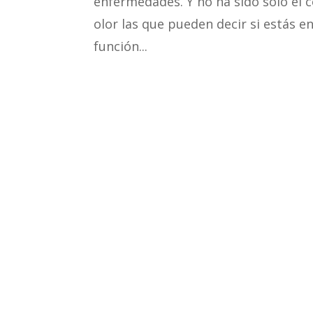
enfermedades. Y no ha sido sólo el c
olor las que pueden decir si estás 
función...