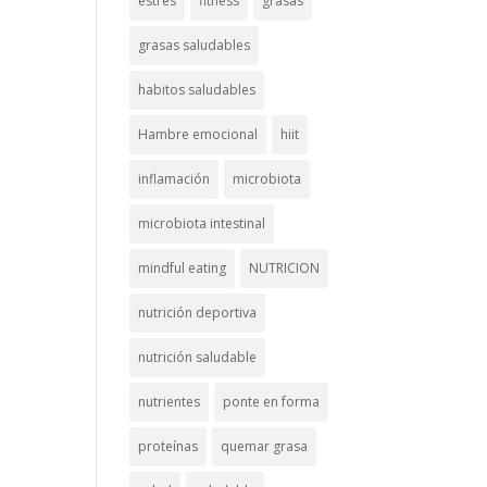
estrés
fitness
grasas
grasas saludables
habitos saludables
Hambre emocional
hiit
inflamación
microbiota
microbiota intestinal
mindful eating
NUTRICION
nutrición deportiva
nutrición saludable
nutrientes
ponte en forma
proteínas
quemar grasa