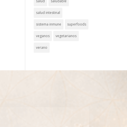
salud
saludable
salud intestinal
sistema inmune
superfoods
veganos
vegetarianos
verano