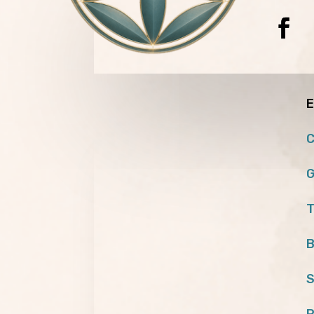
E
C
G
T
B
S
P