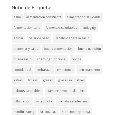
Nube de Etiquetas
agua
alimentación consciente
alimentación saludable
Alimentación sana
Alimentos saludables
antiaging
azúcar
bajar de peso
Beneficios para la salud
bienestar y salud
buena alimentación
buena nutrición
buena salud
coaching nutricional
cocina
comida real
embarazo
emociones
entrenamiento
estrés
fitness
grasas
grasas saludables
habitos saludables
Hambre emocional
hiit
inflamación
microbiota
microbiota intestinal
mindful eating
NUTRICION
nutrición deportiva