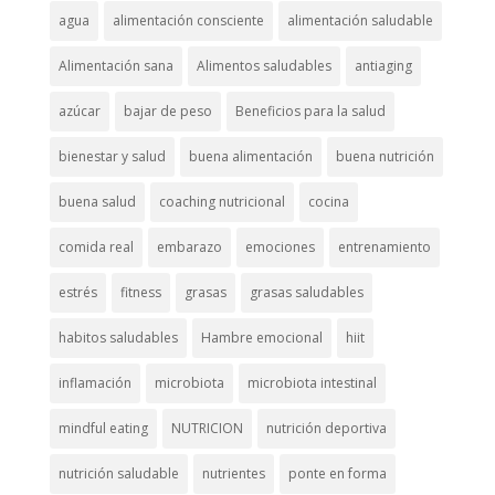
agua
alimentación consciente
alimentación saludable
Alimentación sana
Alimentos saludables
antiaging
azúcar
bajar de peso
Beneficios para la salud
bienestar y salud
buena alimentación
buena nutrición
buena salud
coaching nutricional
cocina
comida real
embarazo
emociones
entrenamiento
estrés
fitness
grasas
grasas saludables
habitos saludables
Hambre emocional
hiit
inflamación
microbiota
microbiota intestinal
mindful eating
NUTRICION
nutrición deportiva
nutrición saludable
nutrientes
ponte en forma