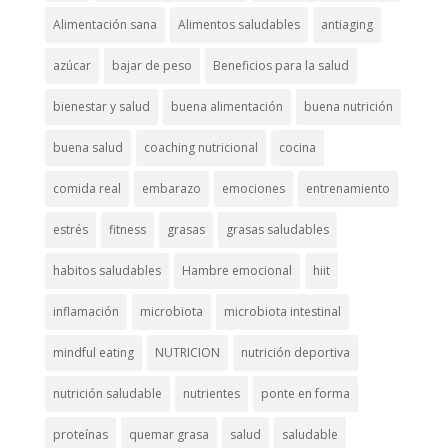
Alimentación sana
Alimentos saludables
antiaging
azúcar
bajar de peso
Beneficios para la salud
bienestar y salud
buena alimentación
buena nutrición
buena salud
coaching nutricional
cocina
comida real
embarazo
emociones
entrenamiento
estrés
fitness
grasas
grasas saludables
habitos saludables
Hambre emocional
hiit
inflamación
microbiota
microbiota intestinal
mindful eating
NUTRICION
nutrición deportiva
nutrición saludable
nutrientes
ponte en forma
proteínas
quemar grasa
salud
saludable