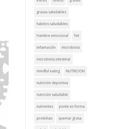
estrés
fitness
grasas
grasas saludables
habitos saludables
Hambre emocional
hiit
inflamación
microbiota
microbiota intestinal
mindful eating
NUTRICION
nutrición deportiva
nutrición saludable
nutrientes
ponte en forma
proteínas
quemar grasa