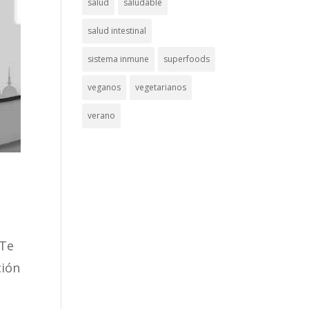
salud
saludable
salud intestinal
sistema inmune
superfoods
veganos
vegetarianos
verano
¿Te
ción