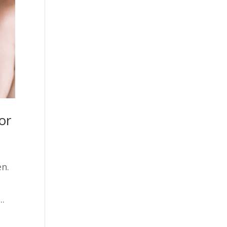
or
en.
..