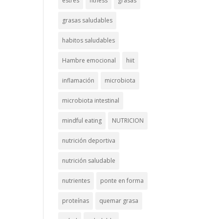
estrés
fitness
grasas
grasas saludables
habitos saludables
Hambre emocional
hiit
inflamación
microbiota
microbiota intestinal
mindful eating
NUTRICION
nutrición deportiva
nutrición saludable
nutrientes
ponte en forma
proteínas
quemar grasa