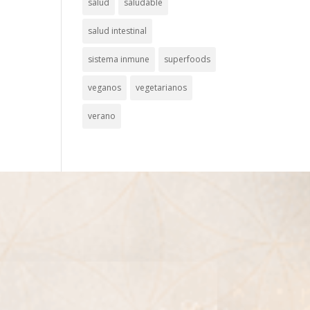
salud
saludable
salud intestinal
sistema inmune
superfoods
veganos
vegetarianos
verano