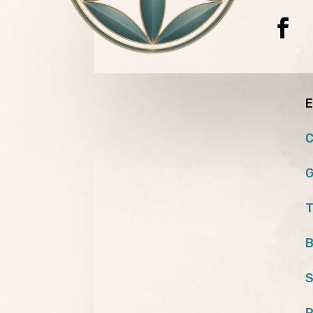
E
C
G
T
B
S
P