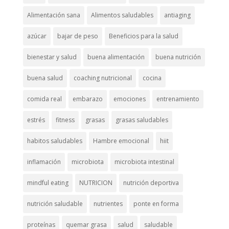
Alimentación sana
Alimentos saludables
antiaging
azúcar
bajar de peso
Beneficios para la salud
bienestar y salud
buena alimentación
buena nutrición
buena salud
coaching nutricional
cocina
comida real
embarazo
emociones
entrenamiento
estrés
fitness
grasas
grasas saludables
habitos saludables
Hambre emocional
hiit
inflamación
microbiota
microbiota intestinal
mindful eating
NUTRICION
nutrición deportiva
nutrición saludable
nutrientes
ponte en forma
proteínas
quemar grasa
salud
saludable