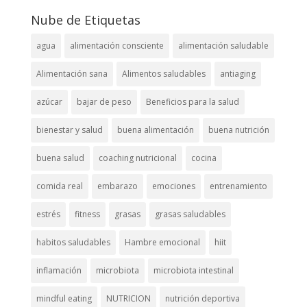
Nube de Etiquetas
agua
alimentación consciente
alimentación saludable
Alimentación sana
Alimentos saludables
antiaging
azúcar
bajar de peso
Beneficios para la salud
bienestar y salud
buena alimentación
buena nutrición
buena salud
coaching nutricional
cocina
comida real
embarazo
emociones
entrenamiento
estrés
fitness
grasas
grasas saludables
habitos saludables
Hambre emocional
hiit
inflamación
microbiota
microbiota intestinal
mindful eating
NUTRICION
nutrición deportiva