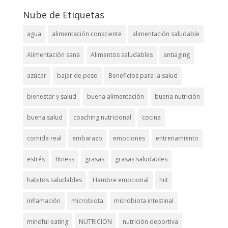
Nube de Etiquetas
agua
alimentación consciente
alimentación saludable
Alimentación sana
Alimentos saludables
antiaging
azúcar
bajar de peso
Beneficios para la salud
bienestar y salud
buena alimentación
buena nutrición
buena salud
coaching nutricional
cocina
comida real
embarazo
emociones
entrenamiento
estrés
fitness
grasas
grasas saludables
habitos saludables
Hambre emocional
hiit
inflamación
microbiota
microbiota intestinal
mindful eating
NUTRICION
nutrición deportiva