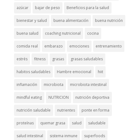
azúcar
bajar de peso
Beneficios para la salud
bienestar y salud
buena alimentación
buena nutrición
buena salud
coaching nutricional
cocina
comida real
embarazo
emociones
entrenamiento
estrés
fitness
grasas
grasas saludables
habitos saludables
Hambre emocional
hiit
inflamación
microbiota
microbiota intestinal
mindful eating
NUTRICION
nutrición deportiva
nutrición saludable
nutrientes
ponte en forma
proteínas
quemar grasa
salud
saludable
salud intestinal
sistema inmune
superfoods