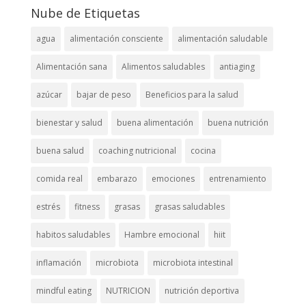
Nube de Etiquetas
agua
alimentación consciente
alimentación saludable
Alimentación sana
Alimentos saludables
antiaging
azúcar
bajar de peso
Beneficios para la salud
bienestar y salud
buena alimentación
buena nutrición
buena salud
coaching nutricional
cocina
comida real
embarazo
emociones
entrenamiento
estrés
fitness
grasas
grasas saludables
habitos saludables
Hambre emocional
hiit
inflamación
microbiota
microbiota intestinal
mindful eating
NUTRICION
nutrición deportiva