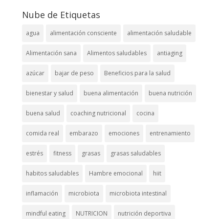
Nube de Etiquetas
agua
alimentación consciente
alimentación saludable
Alimentación sana
Alimentos saludables
antiaging
azúcar
bajar de peso
Beneficios para la salud
bienestar y salud
buena alimentación
buena nutrición
buena salud
coaching nutricional
cocina
comida real
embarazo
emociones
entrenamiento
estrés
fitness
grasas
grasas saludables
habitos saludables
Hambre emocional
hiit
inflamación
microbiota
microbiota intestinal
mindful eating
NUTRICION
nutrición deportiva