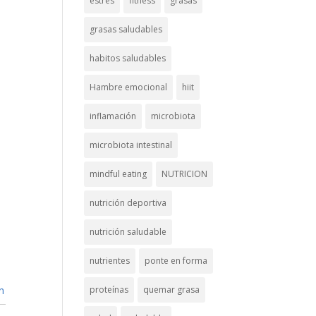
estrés
fitness
grasas
grasas saludables
habitos saludables
Hambre emocional
hiit
inflamación
microbiota
microbiota intestinal
mindful eating
NUTRICION
nutrición deportiva
nutrición saludable
nutrientes
ponte en forma
n
proteínas
quemar grasa