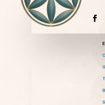
E
C
G
T
B
S