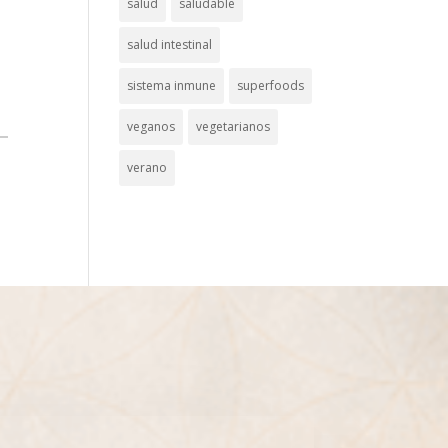
salud
saludable
salud intestinal
sistema inmune
superfoods
veganos
vegetarianos
verano