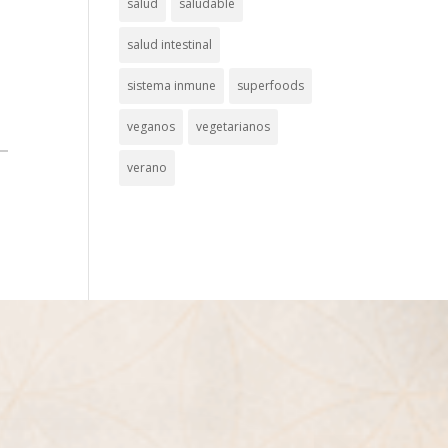
salud
saludable
salud intestinal
sistema inmune
superfoods
veganos
vegetarianos
verano