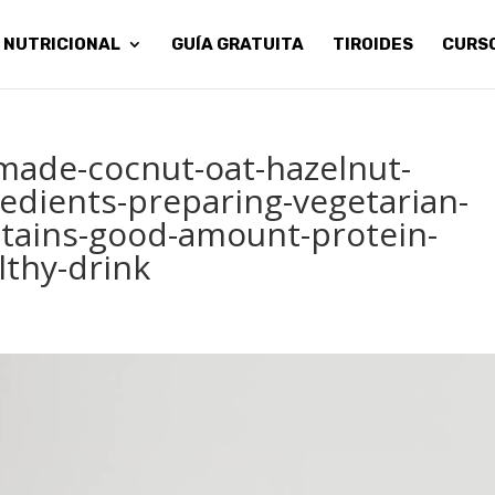
 NUTRICIONAL
GUÍA GRATUITA
TIROIDES
CURS
made-cocnut-oat-hazelnut-
edients-preparing-vegetarian-
tains-good-amount-protein-
lthy-drink