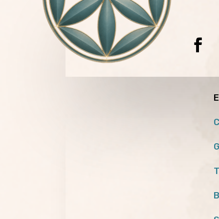
E
C
G
T
B