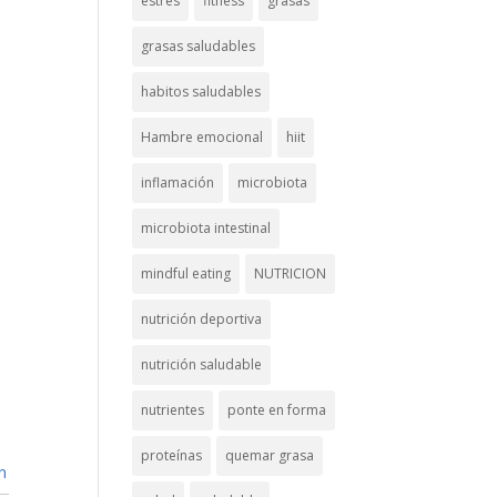
estrés
fitness
grasas
grasas saludables
habitos saludables
Hambre emocional
hiit
inflamación
microbiota
microbiota intestinal
mindful eating
NUTRICION
nutrición deportiva
nutrición saludable
nutrientes
ponte en forma
proteínas
quemar grasa
n