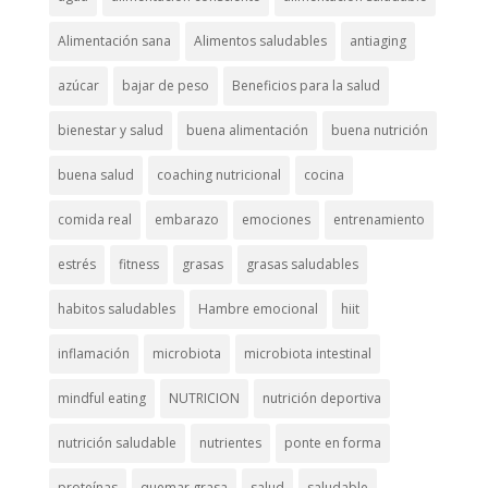
Alimentación sana
Alimentos saludables
antiaging
azúcar
bajar de peso
Beneficios para la salud
bienestar y salud
buena alimentación
buena nutrición
buena salud
coaching nutricional
cocina
comida real
embarazo
emociones
entrenamiento
estrés
fitness
grasas
grasas saludables
habitos saludables
Hambre emocional
hiit
inflamación
microbiota
microbiota intestinal
mindful eating
NUTRICION
nutrición deportiva
nutrición saludable
nutrientes
ponte en forma
proteínas
quemar grasa
salud
saludable