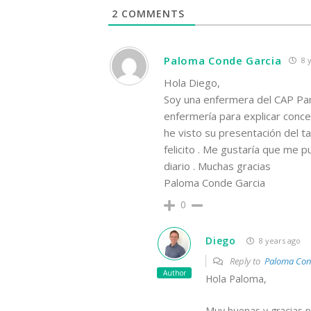
2
COMMENTS
Paloma Conde Garcia
8 y
Hola Diego,
Soy una enfermera del CAP Pare
enfermería para explicar conce
he visto su presentación del ta
felicito . Me gustaría que me 
diario . Muchas gracias
Paloma Conde Garcia
0
Diego
8 years ago
Reply to
Paloma Con
Author
Hola Paloma,
Muy buenas y gracias po