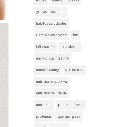
estrés
fitness
grasas
grasas saludables
habitos saludables
Hambre emocional
hiit
inflamación
microbiota
microbiota intestinal
mindful eating
NUTRICION
nutrición deportiva
nutrición saludable
nutrientes
ponte en forma
proteínas
quemar grasa