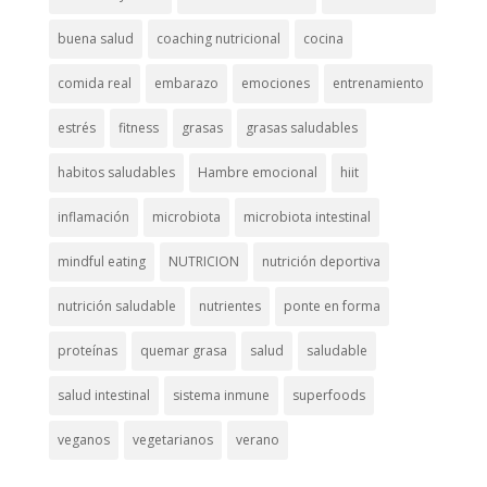
buena salud
coaching nutricional
cocina
comida real
embarazo
emociones
entrenamiento
estrés
fitness
grasas
grasas saludables
habitos saludables
Hambre emocional
hiit
inflamación
microbiota
microbiota intestinal
mindful eating
NUTRICION
nutrición deportiva
nutrición saludable
nutrientes
ponte en forma
proteínas
quemar grasa
salud
saludable
salud intestinal
sistema inmune
superfoods
veganos
vegetarianos
verano