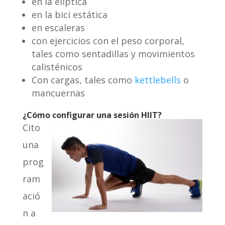
en la elíptica
en la bici estática
en escaleras
con ejercicios con el peso corporal,
tales como sentadillas y movimientos
calisténicos
Con cargas, tales como
kettlebells
o
mancuernas
¿Cómo configurar una sesión HIIT?
Cito
una
prog
ram
ació
n a