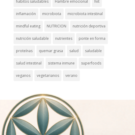
habitos saludables
Hambre emocional
hiit
inflamación
microbiota
microbiota intestinal
mindful eating
NUTRICION
nutrición deportiva
nutrición saludable
nutrientes
ponte en forma
proteínas
quemar grasa
salud
saludable
salud intestinal
sistema inmune
superfoods
veganos
vegetarianos
verano