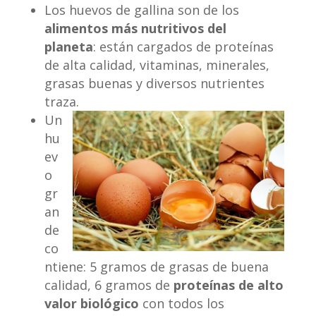
Los huevos de gallina son de los
alimentos más nutritivos del
planeta
: están cargados de proteínas
de alta calidad, vitaminas, minerales,
grasas buenas y diversos nutrientes
traza.
Un
hu
ev
o
gr
an
de
co
ntiene: 5 gramos de grasas de buena
calidad, 6 gramos de
proteínas de alto
valor biológico
con todos los