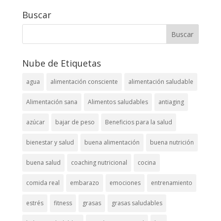
Buscar
Nube de Etiquetas
agua
alimentación consciente
alimentación saludable
Alimentación sana
Alimentos saludables
antiaging
azúcar
bajar de peso
Beneficios para la salud
bienestar y salud
buena alimentación
buena nutrición
buena salud
coaching nutricional
cocina
comida real
embarazo
emociones
entrenamiento
estrés
fitness
grasas
grasas saludables