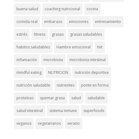
buena salud
coaching nutricional
cocina
comida real
embarazo
emociones
entrenamiento
estrés
fitness
grasas
grasas saludables
habitos saludables
Hambre emocional
hiit
inflamación
microbiota
microbiota intestinal
mindful eating
NUTRICION
nutrición deportiva
nutrición saludable
nutrientes
ponte en forma
proteínas
quemar grasa
salud
saludable
salud intestinal
sistema inmune
superfoods
veganos
vegetarianos
verano