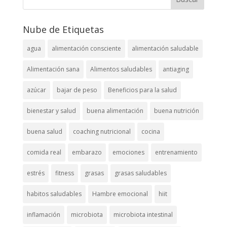
Nube de Etiquetas
agua
alimentación consciente
alimentación saludable
Alimentación sana
Alimentos saludables
antiaging
azúcar
bajar de peso
Beneficios para la salud
bienestar y salud
buena alimentación
buena nutrición
buena salud
coaching nutricional
cocina
comida real
embarazo
emociones
entrenamiento
estrés
fitness
grasas
grasas saludables
habitos saludables
Hambre emocional
hiit
inflamación
microbiota
microbiota intestinal