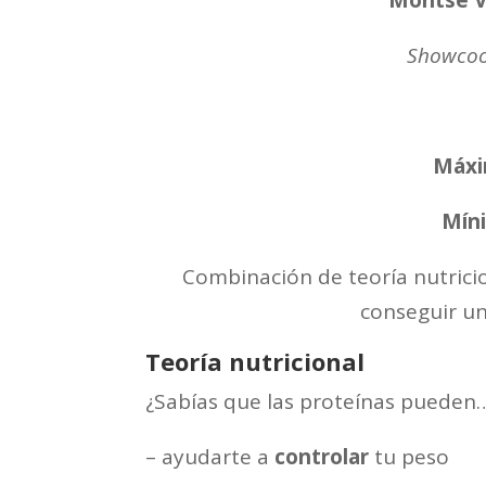
Montse V
Showcook
Máxi
Míni
Combinación de teoría nutrici
conseguir un
Teoría nutricional
¿Sabías que las proteínas pueden
– ayudarte a
controlar
tu peso