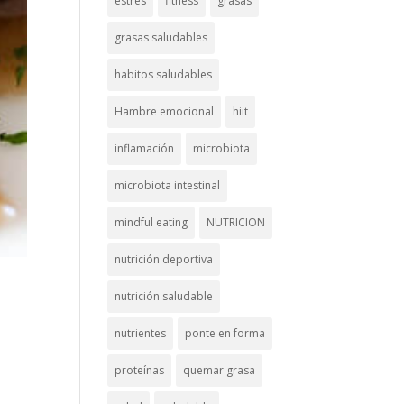
estrés
fitness
grasas
grasas saludables
habitos saludables
Hambre emocional
hiit
inflamación
microbiota
microbiota intestinal
mindful eating
NUTRICION
nutrición deportiva
nutrición saludable
nutrientes
ponte en forma
proteínas
quemar grasa