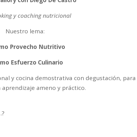
allory
con
Diego De Castro
ing y coaching nutricional
Nuestro lema:
mo Provecho Nutritivo
mo Esfuerzo Culinario
onal y cocina demostrativa con degustación, para
 aprendizaje ameno y práctico.
…?