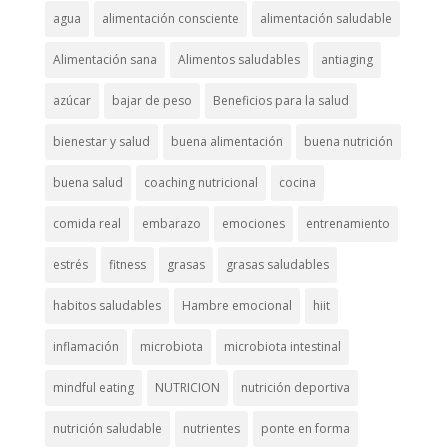
agua
alimentación consciente
alimentación saludable
Alimentación sana
Alimentos saludables
antiaging
azúcar
bajar de peso
Beneficios para la salud
bienestar y salud
buena alimentación
buena nutrición
buena salud
coaching nutricional
cocina
comida real
embarazo
emociones
entrenamiento
estrés
fitness
grasas
grasas saludables
habitos saludables
Hambre emocional
hiit
inflamación
microbiota
microbiota intestinal
mindful eating
NUTRICION
nutrición deportiva
nutrición saludable
nutrientes
ponte en forma