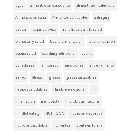
agua
alimentación consciente
alimentación saludable
Alimentación sana
Alimentos saludables
antiaging
azúcar
bajar de peso
Beneficios para la salud
bienestar y salud
buena alimentación
buena nutrición
buena salud
coaching nutricional
cocina
comida real
embarazo
emociones
entrenamiento
estrés
fitness
grasas
grasas saludables
habitos saludables
Hambre emocional
hiit
inflamación
microbiota
microbiota intestinal
mindful eating
NUTRICION
nutrición deportiva
nutrición saludable
nutrientes
ponte en forma