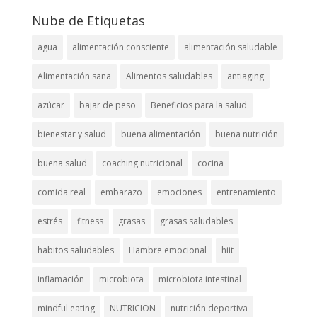
Nube de Etiquetas
agua
alimentación consciente
alimentación saludable
Alimentación sana
Alimentos saludables
antiaging
azúcar
bajar de peso
Beneficios para la salud
bienestar y salud
buena alimentación
buena nutrición
buena salud
coaching nutricional
cocina
comida real
embarazo
emociones
entrenamiento
estrés
fitness
grasas
grasas saludables
habitos saludables
Hambre emocional
hiit
inflamación
microbiota
microbiota intestinal
mindful eating
NUTRICION
nutrición deportiva