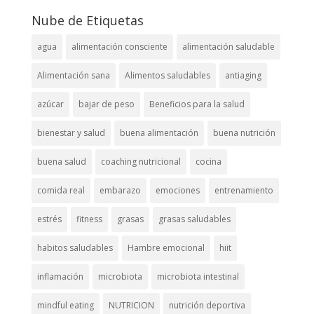
Nube de Etiquetas
agua
alimentación consciente
alimentación saludable
Alimentación sana
Alimentos saludables
antiaging
azúcar
bajar de peso
Beneficios para la salud
bienestar y salud
buena alimentación
buena nutrición
buena salud
coaching nutricional
cocina
comida real
embarazo
emociones
entrenamiento
estrés
fitness
grasas
grasas saludables
habitos saludables
Hambre emocional
hiit
inflamación
microbiota
microbiota intestinal
mindful eating
NUTRICION
nutrición deportiva