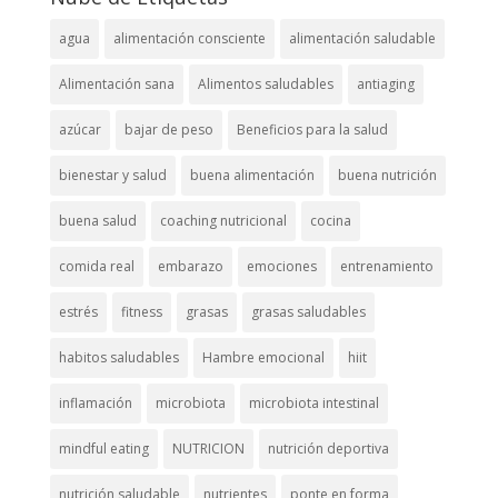
agua
alimentación consciente
alimentación saludable
Alimentación sana
Alimentos saludables
antiaging
azúcar
bajar de peso
Beneficios para la salud
bienestar y salud
buena alimentación
buena nutrición
buena salud
coaching nutricional
cocina
comida real
embarazo
emociones
entrenamiento
estrés
fitness
grasas
grasas saludables
habitos saludables
Hambre emocional
hiit
inflamación
microbiota
microbiota intestinal
mindful eating
NUTRICION
nutrición deportiva
nutrición saludable
nutrientes
ponte en forma