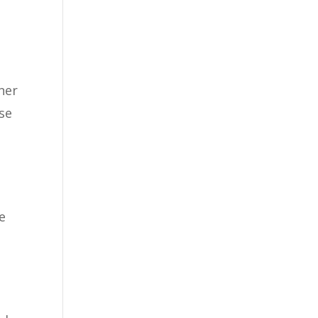
ner
se
e