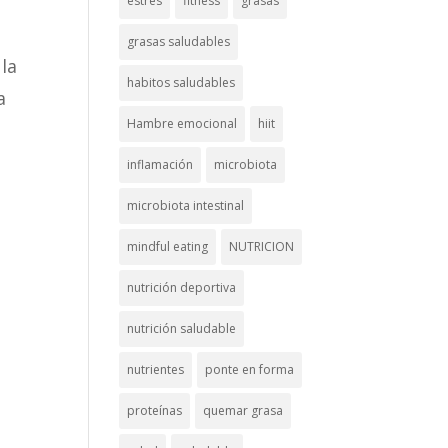
estrés
fitness
grasas
grasas saludables
 la
habitos saludables
a
Hambre emocional
hiit
inflamación
microbiota
microbiota intestinal
mindful eating
NUTRICION
nutrición deportiva
nutrición saludable
nutrientes
ponte en forma
proteínas
quemar grasa