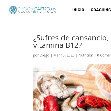
INICIO
COACHING
¿Sufres de cansancio,
vitamina B12?
por
Diego
|
Mar 15, 2025
|
Nutrición
|
0 Comen