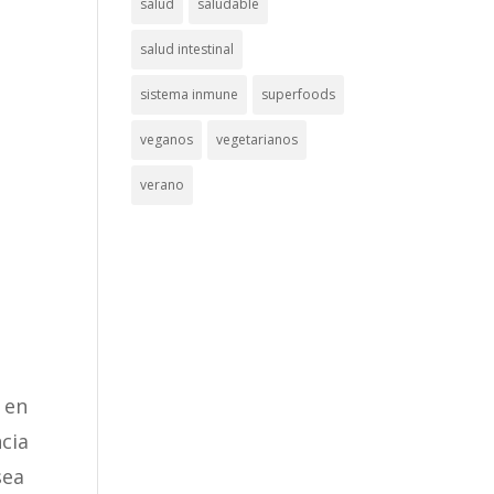
salud
saludable
salud intestinal
sistema inmune
superfoods
veganos
vegetarianos
verano
r en
cia
sea