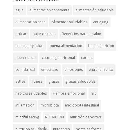
agua
alimentación consciente
alimentación saludable
Alimentación sana
Alimentos saludables
antiaging
azúcar
bajar de peso
Beneficios para la salud
bienestar y salud
buena alimentación
buena nutrición
buena salud
coaching nutricional
cocina
comida real
embarazo
emociones
entrenamiento
estrés
fitness
grasas
grasas saludables
habitos saludables
Hambre emocional
hiit
inflamación
microbiota
microbiota intestinal
mindful eating
NUTRICION
nutrición deportiva
nutrición saludable
nutrientes
ponte en forma