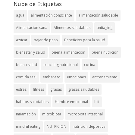
Nube de Etiquetas
agua
alimentación consciente
alimentación saludable
Alimentación sana
Alimentos saludables
antiaging
azúcar
bajar de peso
Beneficios para la salud
bienestar y salud
buena alimentación
buena nutrición
buena salud
coaching nutricional
cocina
comida real
embarazo
emociones
entrenamiento
estrés
fitness
grasas
grasas saludables
habitos saludables
Hambre emocional
hiit
inflamación
microbiota
microbiota intestinal
mindful eating
NUTRICION
nutrición deportiva