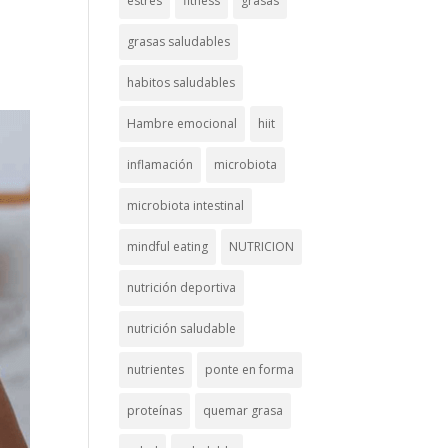
estrés
fitness
grasas
grasas saludables
habitos saludables
Hambre emocional
hiit
inflamación
microbiota
microbiota intestinal
mindful eating
NUTRICION
nutrición deportiva
nutrición saludable
nutrientes
ponte en forma
proteínas
quemar grasa