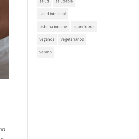
salud
saludable
salud intestinal
sistema inmune
superfoods
veganos
vegetarianos
verano
no