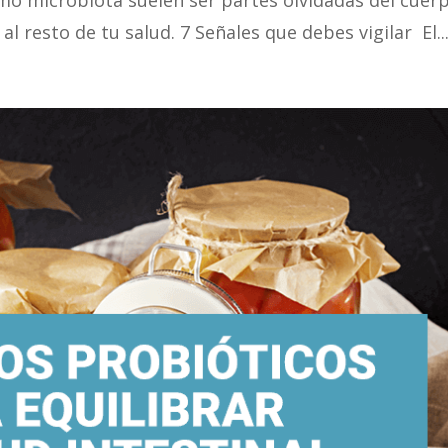
mo microbiota suelen ser partes olvidadas del cuer
l resto de tu salud. 7 Señales que debes vigilar El..