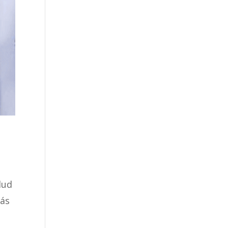
lud
más