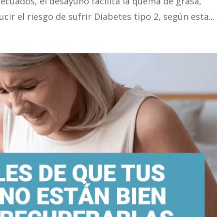
ecuados, el desayuno facilita la quema de grasa,
r el riesgo de sufrir Diabetes tipo 2, según esta...