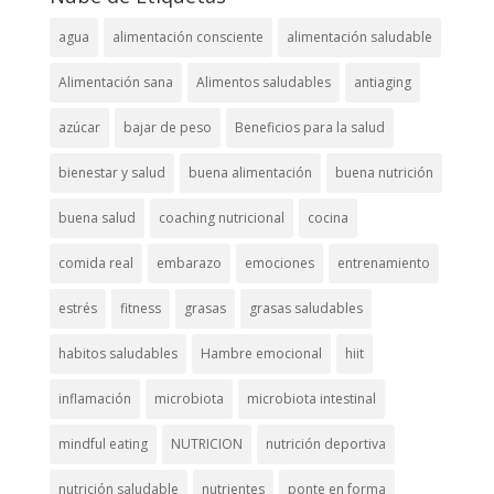
agua
alimentación consciente
alimentación saludable
Alimentación sana
Alimentos saludables
antiaging
azúcar
bajar de peso
Beneficios para la salud
bienestar y salud
buena alimentación
buena nutrición
buena salud
coaching nutricional
cocina
comida real
embarazo
emociones
entrenamiento
estrés
fitness
grasas
grasas saludables
habitos saludables
Hambre emocional
hiit
inflamación
microbiota
microbiota intestinal
mindful eating
NUTRICION
nutrición deportiva
nutrición saludable
nutrientes
ponte en forma