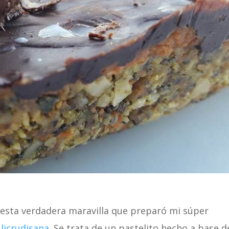
 esta verdadera maravilla que preparó mi súper
licrudisana
. Se trata de un pastelito hecho a base d