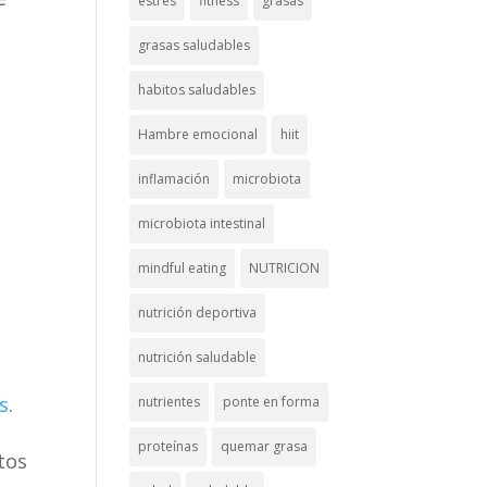
estrés
fitness
grasas
grasas saludables
habitos saludables
Hambre emocional
hiit
inflamación
microbiota
microbiota intestinal
mindful eating
NUTRICION
nutrición deportiva
nutrición saludable
s
.
nutrientes
ponte en forma
proteínas
quemar grasa
tos