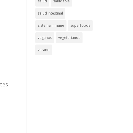
salud
saludable
salud intestinal
sistema inmune
superfoods
veganos
vegetarianos
verano
ntes