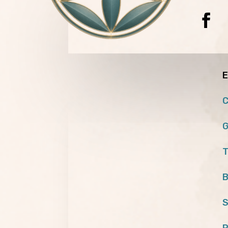
E
C
G
T
B
S
P