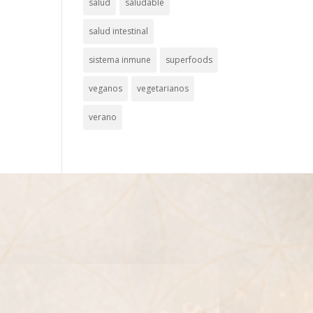
salud
saludable
salud intestinal
sistema inmune
superfoods
veganos
vegetarianos
verano