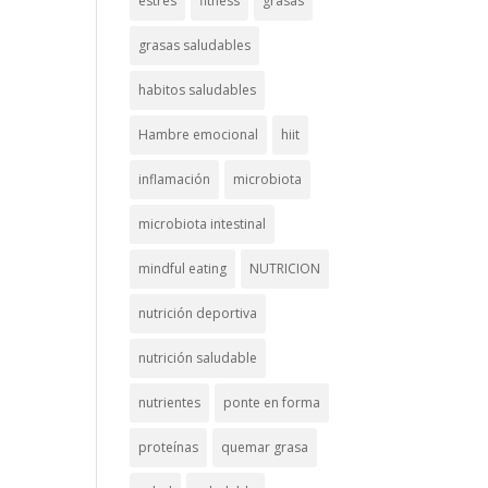
estrés
fitness
grasas
grasas saludables
habitos saludables
Hambre emocional
hiit
inflamación
microbiota
microbiota intestinal
mindful eating
NUTRICION
nutrición deportiva
nutrición saludable
nutrientes
ponte en forma
proteínas
quemar grasa