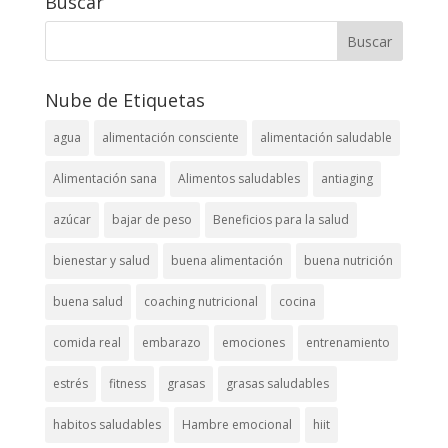
Buscar
Nube de Etiquetas
agua
alimentación consciente
alimentación saludable
Alimentación sana
Alimentos saludables
antiaging
azúcar
bajar de peso
Beneficios para la salud
bienestar y salud
buena alimentación
buena nutrición
buena salud
coaching nutricional
cocina
comida real
embarazo
emociones
entrenamiento
estrés
fitness
grasas
grasas saludables
habitos saludables
Hambre emocional
hiit