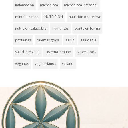
inflamación
microbiota
microbiota intestinal
mindful eating
NUTRICION
nutrición deportiva
nutrición saludable
nutrientes
ponte en forma
proteínas
quemar grasa
salud
saludable
salud intestinal
sistema inmune
superfoods
veganos
vegetarianos
verano