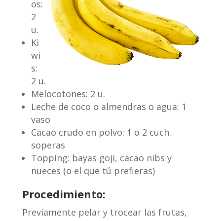
os:
2
u.
Ki
wi
s:
2 u.
Melocotones: 2 u.
Leche de coco o almendras o agua: 1
vaso
Cacao crudo en polvo: 1 o 2 cuch.
soperas
Topping: bayas goji, cacao nibs y
nueces (o el que tú prefieras)
Procedimiento:
Previamente pelar y trocear las frutas,