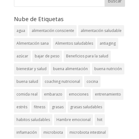
Nube de Etiquetas
agua
alimentación consciente
alimentación saludable
Alimentación sana
Alimentos saludables
antiaging
azúcar
bajar de peso
Beneficios para la salud
bienestar y salud
buena alimentación
buena nutrición
buena salud
coaching nutricional
cocina
comida real
embarazo
emociones
entrenamiento
estrés
fitness
grasas
grasas saludables
habitos saludables
Hambre emocional
hiit
inflamación
microbiota
microbiota intestinal