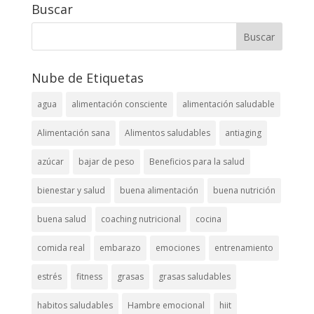
Buscar
Nube de Etiquetas
agua
alimentación consciente
alimentación saludable
Alimentación sana
Alimentos saludables
antiaging
azúcar
bajar de peso
Beneficios para la salud
bienestar y salud
buena alimentación
buena nutrición
buena salud
coaching nutricional
cocina
comida real
embarazo
emociones
entrenamiento
estrés
fitness
grasas
grasas saludables
habitos saludables
Hambre emocional
hiit