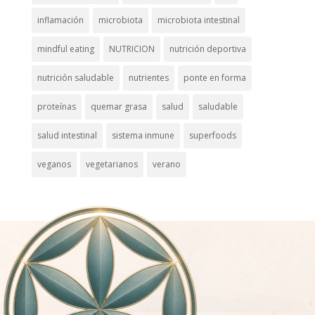
inflamación
microbiota
microbiota intestinal
mindful eating
NUTRICION
nutrición deportiva
nutrición saludable
nutrientes
ponte en forma
proteínas
quemar grasa
salud
saludable
salud intestinal
sistema inmune
superfoods
veganos
vegetarianos
verano