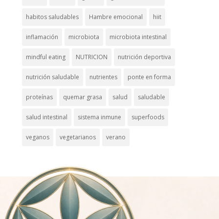
habitos saludables
Hambre emocional
hiit
inflamación
microbiota
microbiota intestinal
mindful eating
NUTRICION
nutrición deportiva
nutrición saludable
nutrientes
ponte en forma
proteínas
quemar grasa
salud
saludable
salud intestinal
sistema inmune
superfoods
veganos
vegetarianos
verano