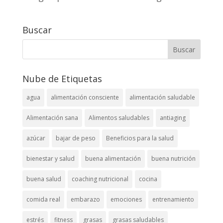
Buscar
Nube de Etiquetas
agua
alimentación consciente
alimentación saludable
Alimentación sana
Alimentos saludables
antiaging
azúcar
bajar de peso
Beneficios para la salud
bienestar y salud
buena alimentación
buena nutrición
buena salud
coaching nutricional
cocina
comida real
embarazo
emociones
entrenamiento
estrés
fitness
grasas
grasas saludables