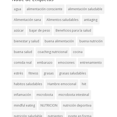
agua
alimentación consciente
alimentación saludable
Alimentación sana
Alimentos saludables
antiaging
azúcar
bajar de peso
Beneficios para la salud
bienestar y salud
buena alimentación
buena nutrición
buena salud
coaching nutricional
cocina
comida real
embarazo
emociones
entrenamiento
estrés
fitness
grasas
grasas saludables
habitos saludables
Hambre emocional
hiit
inflamación
microbiota
microbiota intestinal
mindful eating
NUTRICION
nutrición deportiva
nutrición saludable
nutrientes
ponte en forma