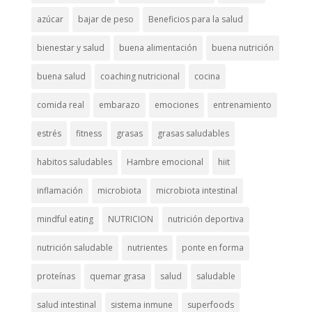
azúcar
bajar de peso
Beneficios para la salud
bienestar y salud
buena alimentación
buena nutrición
buena salud
coaching nutricional
cocina
comida real
embarazo
emociones
entrenamiento
estrés
fitness
grasas
grasas saludables
habitos saludables
Hambre emocional
hiit
inflamación
microbiota
microbiota intestinal
mindful eating
NUTRICION
nutrición deportiva
nutrición saludable
nutrientes
ponte en forma
proteínas
quemar grasa
salud
saludable
salud intestinal
sistema inmune
superfoods