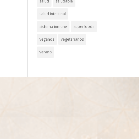
salud
saludable
salud intestinal
sistema inmune
superfoods
veganos
vegetarianos
verano