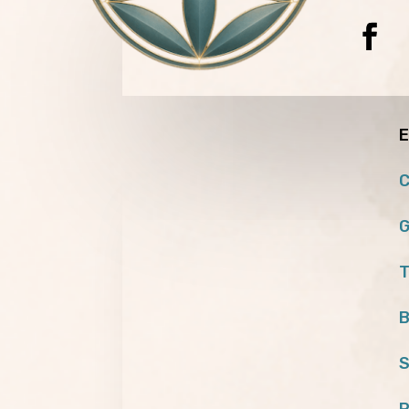
E
C
G
T
B
S
P