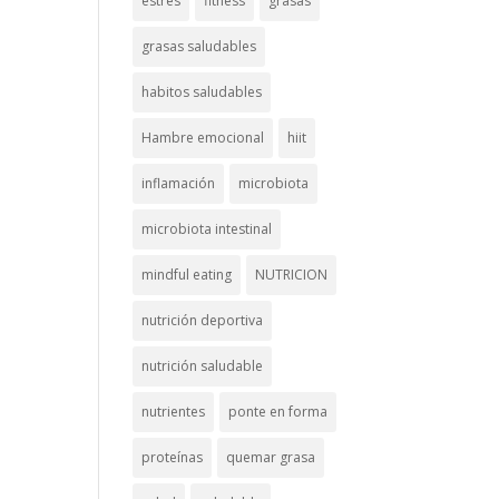
estrés
fitness
grasas
grasas saludables
habitos saludables
Hambre emocional
hiit
inflamación
microbiota
microbiota intestinal
mindful eating
NUTRICION
nutrición deportiva
nutrición saludable
nutrientes
ponte en forma
proteínas
quemar grasa