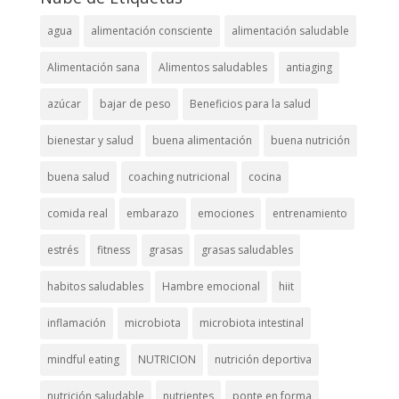
agua
alimentación consciente
alimentación saludable
Alimentación sana
Alimentos saludables
antiaging
azúcar
bajar de peso
Beneficios para la salud
bienestar y salud
buena alimentación
buena nutrición
buena salud
coaching nutricional
cocina
comida real
embarazo
emociones
entrenamiento
estrés
fitness
grasas
grasas saludables
habitos saludables
Hambre emocional
hiit
inflamación
microbiota
microbiota intestinal
mindful eating
NUTRICION
nutrición deportiva
nutrición saludable
nutrientes
ponte en forma