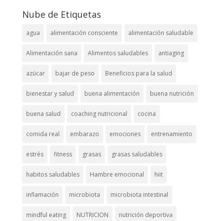
Nube de Etiquetas
agua
alimentación consciente
alimentación saludable
Alimentación sana
Alimentos saludables
antiaging
azúcar
bajar de peso
Beneficios para la salud
bienestar y salud
buena alimentación
buena nutrición
buena salud
coaching nutricional
cocina
comida real
embarazo
emociones
entrenamiento
estrés
fitness
grasas
grasas saludables
habitos saludables
Hambre emocional
hiit
inflamación
microbiota
microbiota intestinal
mindful eating
NUTRICION
nutrición deportiva