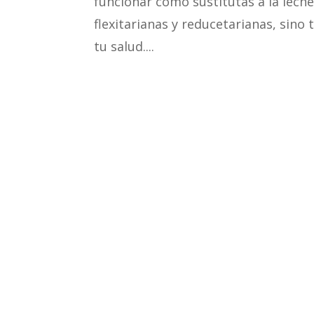
funcionar como sustitutas a la leche 
flexitarianas y reducetarianas, sin
tu salud....