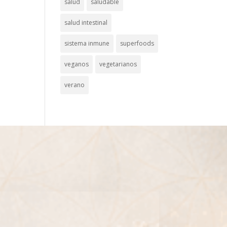
salud
saludable
salud intestinal
sistema inmune
superfoods
veganos
vegetarianos
verano