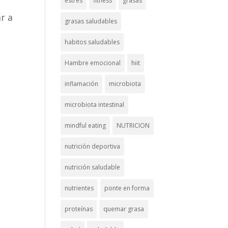
estrés
fitness
grasas
r a
grasas saludables
habitos saludables
Hambre emocional
hiit
inflamación
microbiota
microbiota intestinal
mindful eating
NUTRICION
nutrición deportiva
nutrición saludable
nutrientes
ponte en forma
proteínas
quemar grasa