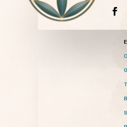
E
C
G
T
B
S
P