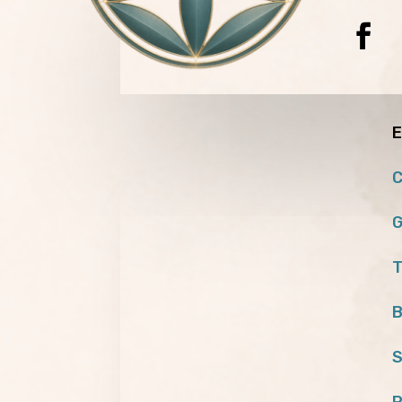
E
C
G
T
B
S
P