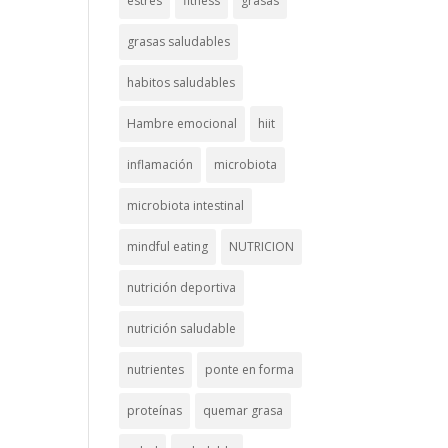
estrés
fitness
grasas
grasas saludables
habitos saludables
Hambre emocional
hiit
inflamación
microbiota
microbiota intestinal
mindful eating
NUTRICION
nutrición deportiva
nutrición saludable
nutrientes
ponte en forma
proteínas
quemar grasa