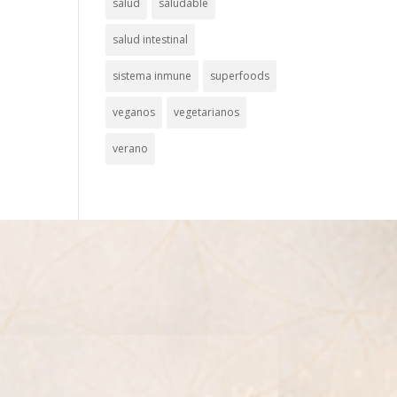
salud
saludable
salud intestinal
sistema inmune
superfoods
veganos
vegetarianos
verano