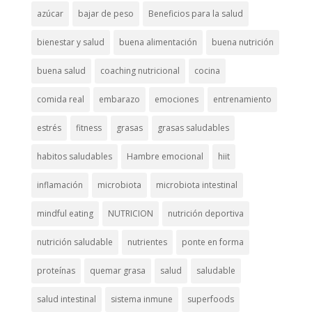
azúcar
bajar de peso
Beneficios para la salud
bienestar y salud
buena alimentación
buena nutrición
buena salud
coaching nutricional
cocina
comida real
embarazo
emociones
entrenamiento
estrés
fitness
grasas
grasas saludables
habitos saludables
Hambre emocional
hiit
inflamación
microbiota
microbiota intestinal
mindful eating
NUTRICION
nutrición deportiva
nutrición saludable
nutrientes
ponte en forma
proteínas
quemar grasa
salud
saludable
salud intestinal
sistema inmune
superfoods