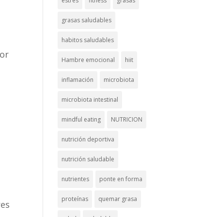
estrés
fitness
grasas
grasas saludables
habitos saludables
por
Hambre emocional
hiit
inflamación
microbiota
microbiota intestinal
mindful eating
NUTRICION
nutrición deportiva
nutrición saludable
nutrientes
ponte en forma
proteínas
quemar grasa
res