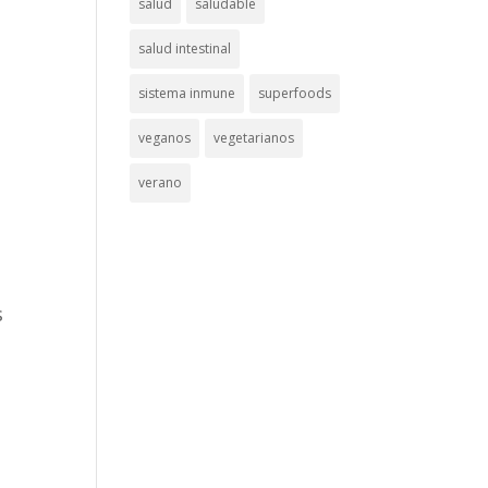
salud
saludable
salud intestinal
sistema inmune
superfoods
veganos
vegetarianos
verano
s
s