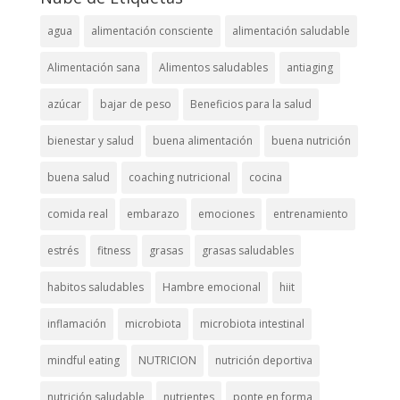
agua
alimentación consciente
alimentación saludable
Alimentación sana
Alimentos saludables
antiaging
azúcar
bajar de peso
Beneficios para la salud
bienestar y salud
buena alimentación
buena nutrición
buena salud
coaching nutricional
cocina
comida real
embarazo
emociones
entrenamiento
estrés
fitness
grasas
grasas saludables
habitos saludables
Hambre emocional
hiit
inflamación
microbiota
microbiota intestinal
mindful eating
NUTRICION
nutrición deportiva
nutrición saludable
nutrientes
ponte en forma