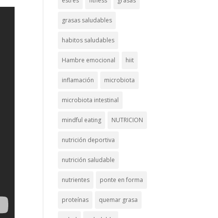
estrés
fitness
grasas
grasas saludables
habitos saludables
Hambre emocional
hiit
inflamación
microbiota
microbiota intestinal
mindful eating
NUTRICION
nutrición deportiva
nutrición saludable
nutrientes
ponte en forma
proteínas
quemar grasa