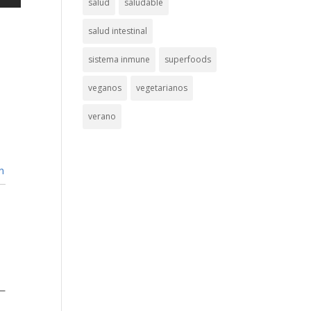
salud
saludable
salud intestinal
sistema inmune
superfoods
veganos
vegetarianos
verano
n