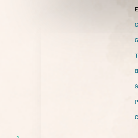
E
C
G
T
B
S
P
C
2