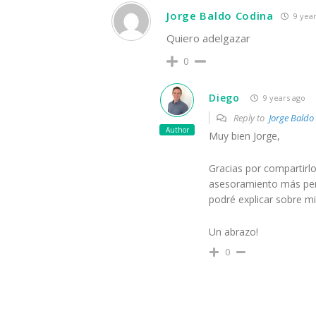
Jorge Baldo Codina
9 year
Quiero adelgazar
0
Diego
9 years ago
Reply to
Jorge Baldo
Author
Muy bien Jorge,
Gracias por compartirlo
asesoramiento más per
podré explicar sobre mi
Un abrazo!
0