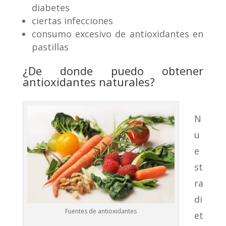
diabetes
ciertas infecciones
consumo excesivo de antioxidantes en
pastillas
¿De donde puedo obtener
antioxidantes naturales?
N
u
e
st
ra
di
Fuentes de antioxidantes
et