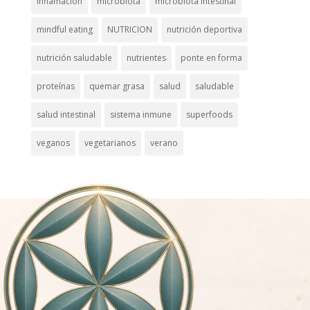
inflamación
microbiota
microbiota intestinal
mindful eating
NUTRICION
nutrición deportiva
nutrición saludable
nutrientes
ponte en forma
proteínas
quemar grasa
salud
saludable
salud intestinal
sistema inmune
superfoods
veganos
vegetarianos
verano