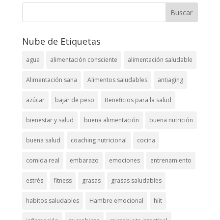
Nube de Etiquetas
agua
alimentación consciente
alimentación saludable
Alimentación sana
Alimentos saludables
antiaging
azúcar
bajar de peso
Beneficios para la salud
bienestar y salud
buena alimentación
buena nutrición
buena salud
coaching nutricional
cocina
comida real
embarazo
emociones
entrenamiento
estrés
fitness
grasas
grasas saludables
habitos saludables
Hambre emocional
hiit