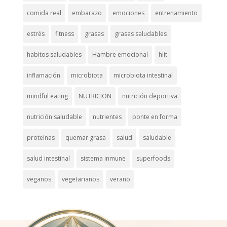
comida real
embarazo
emociones
entrenamiento
estrés
fitness
grasas
grasas saludables
habitos saludables
Hambre emocional
hiit
inflamación
microbiota
microbiota intestinal
mindful eating
NUTRICION
nutrición deportiva
nutrición saludable
nutrientes
ponte en forma
proteínas
quemar grasa
salud
saludable
salud intestinal
sistema inmune
superfoods
veganos
vegetarianos
verano